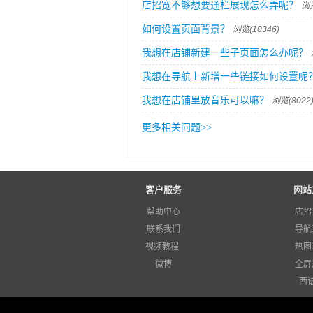
店招宽不够想要通栏展现怎么弄呢？
浏览
如何设置页面背景？
浏览(10346)
我想在店铺新建一些子页面怎么办呢？
我想在导航上新增一些链接如何设置呢
我想在店铺里放音乐可以嘛？
浏览(8022
更多相关问题
>>
客户服务
网站
帮助中心
店招
联系我们
导航
视频教程
热图
微博
全屏
西