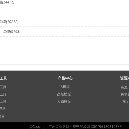
(14471)
浏览(10212)
？
浏览(9763)
)
工具
产品中心
资源
JS模板
工具
资源
工具
高级模板
色值
工具
天猫模板
找
热图
语言
@Copyright 广州翌图信息科技有限公司 粤ICP备13031938号