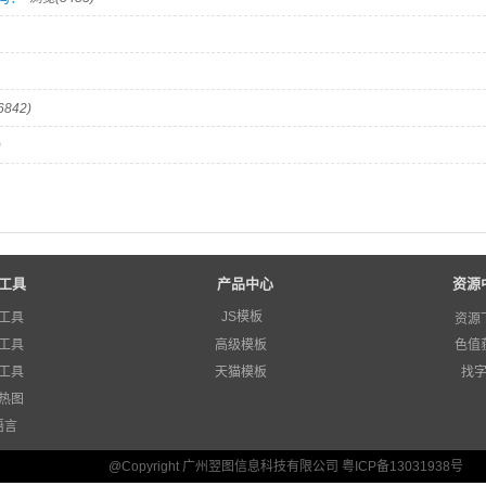
842)
)
工具
产品中心
资源
JS模板
工具
资源
工具
高级模板
色值
工具
天猫模板
找
热图
语言
@Copyright 广州翌图信息科技有限公司 粤ICP备13031938号