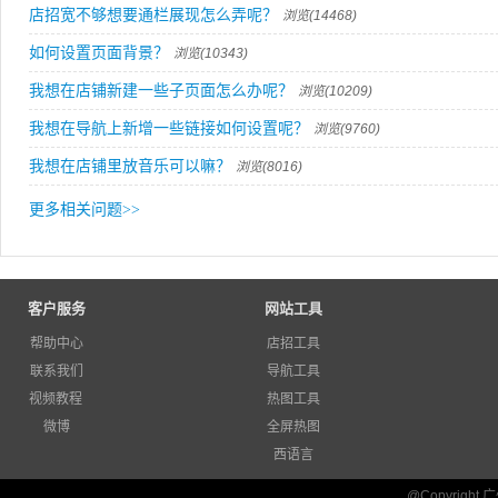
店招宽不够想要通栏展现怎么弄呢？
浏览(14468)
如何设置页面背景？
浏览(10343)
我想在店铺新建一些子页面怎么办呢？
浏览(10209)
我想在导航上新增一些链接如何设置呢？
浏览(9760)
我想在店铺里放音乐可以嘛？
浏览(8016)
更多相关问题
>>
客户服务
网站工具
帮助中心
店招工具
联系我们
导航工具
视频教程
热图工具
微博
全屏热图
西语言
@Copyrigh