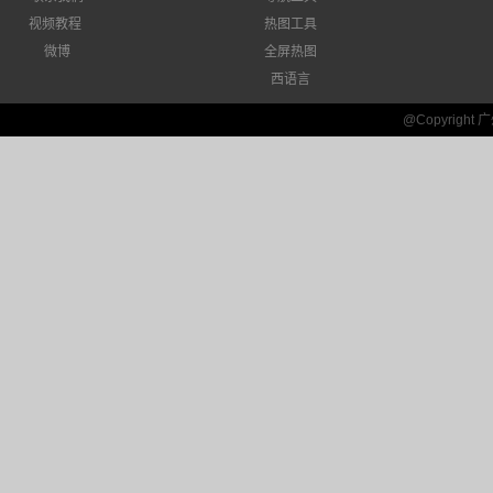
视频教程
热图工具
微博
全屏热图
西语言
@Copyrigh