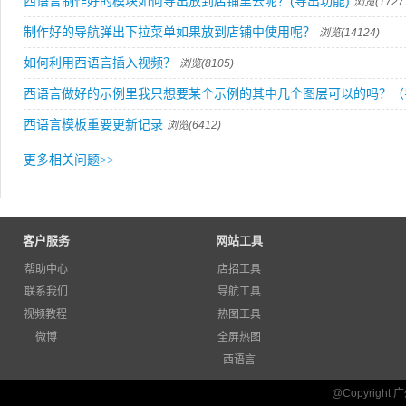
西语言制作好的模块如何导出放到店铺里去呢？(导出功能)
浏览(1727
制作好的导航弹出下拉菜单如果放到店铺中使用呢？
浏览(14124)
如何利用西语言插入视频？
浏览(8105)
西语言做好的示例里我只想要某个示例的其中几个图层可以的吗？（
西语言模板重要更新记录
浏览(6412)
更多相关问题
>>
客户服务
网站工具
帮助中心
店招工具
联系我们
导航工具
视频教程
热图工具
微博
全屏热图
西语言
@Copyrigh