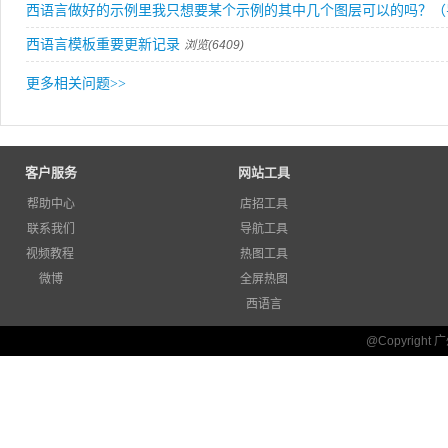
西语言做好的示例里我只想要某个示例的其中几个图层可以的吗？（
西语言模板重要更新记录
浏览(6409)
更多相关问题
>>
客户服务
网站工具
帮助中心
店招工具
联系我们
导航工具
视频教程
热图工具
微博
全屏热图
西语言
@Copyrigh